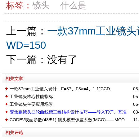
标签：
镜头
什么是
上一篇：
一款37mm工业镜头设计
WD=150
下一篇：没有了
相关文章
一款37mm工业镜头设计：F=37、F3#=4、1.1"CCD、
05-
工业镜头核心性能指标
05-
WD=150
工业镜头主要应用场景
05-
变焦距镜头凸轮曲线槽三维结构设计技巧——导入TXT、基准
03-
CODEV表面参数(48/51):镜头模型像差系数(MCO)——MCO
11-
面、草图拉伸凸台、切除扫描
S0 Z1 C1 = 100​
相关评论