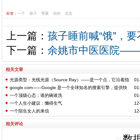
标签：
一个
孩子
尊重
你的
忠告
上一篇：
孩子睡前喊“饿”，
下一篇：
余姚市中医医院—
相关文章
光源类型：光线光源（Source Ray）——是一个点，它沿着指
01-
google.com——Google 是一个全球知名的搜索引擎，提供快
01-
定的方向余弦发射光线
一个顶级心态：谁的碗谁洗
01-
速、精准的网络信息搜索服务
一个人生小建议：懒得生气
12-
一个陌生女人的来信
12-
相关评论
数据