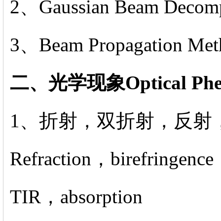
2、Gaussian Beam Decomp
3、Beam Propagation Me
二、光学现象Optical Phe
1、折射，双折射，反射
Refraction，birefringenc
TIR，absorption