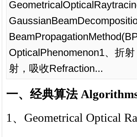
GeometricalOpticalRaytrac
GaussianBeamDecomposit
BeamPropagationMetho
OpticalPhenomeno
射，吸收Refraction...
一、经典算法 Algorithm
1、Geometrical Optical Ra