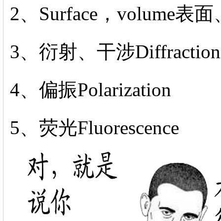
2、Surface，volume
3、衍射、干涉Diffraction，
4、偏振Polarization
5、荧光Fluorescence