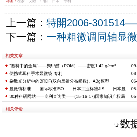
标签：
检索
文献
中的
日本
专利
上一篇：
特開2006-30151
下一篇：
一种粗微调同轴显
相关文章
“塑料中的金属”——聚甲醛（POM）——密度1.42 g/cm³
09-
便携式耳科手术显微镜-专利
08-
杂散光分析中的BRDF(双向反射分布函数)、ABg模型
06-
显微镜标准——国际标准ISO——日本工业标准JIS——日本显
05-
30种科研网站——专利查询类——(15-16-17)国家知识产权局
05-
微镜行业协会标准MIS
相关评论
数据