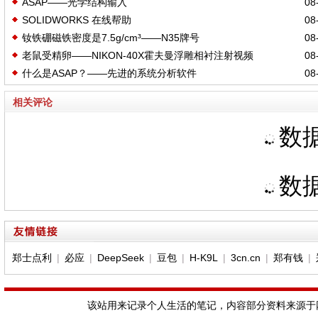
ASAP——光学结构输入
08-
SOLIDWORKS 在线帮助
08-
钕铁硼磁铁密度是7.5g/cm³——N35牌号
08-
老鼠受精卵——NIKON-40X霍夫曼浮雕相衬注射视频
08-
什么是ASAP？——先进的系统分析软件
08-
相关评论
数据
数据
郑士点利
|
必应
|
DeepSeek
|
豆包
|
H-K9L
|
3cn.cn
|
郑有钱
|
该站用来记录个人生活的笔记，内容部分资料来源于网